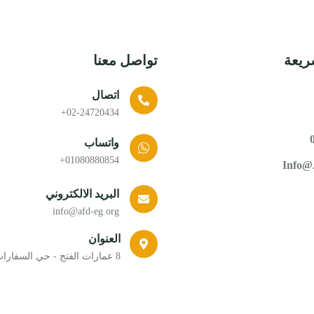
ريعة
تواصل معنا
اتصال
02-24720434+
واتساب
01080880854+
Info@
البريد الالكتروني
info@afd-eg.org
العنوان
8 عمارات الفتح - حي السفارات - مدينة نصر - القاهرة